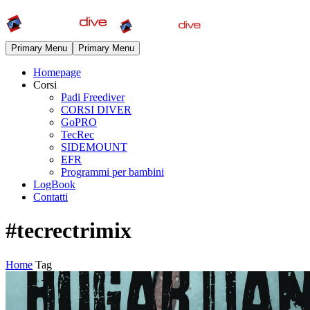
Primary Menu
Primary Menu
Homepage
Corsi
Padi Freediver
CORSI DIVER
GoPRO
TecRec
SIDEMOUNT
EFR
Programmi per bambini
LogBook
Contatti
#tecrectrimix
Home
Tag