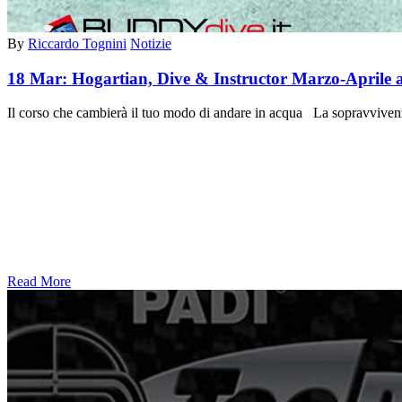
By
Riccardo Tognini
Notizie
18 Mar:
Hogartian, Dive & Instructor Marzo-Aprile 
Il corso che cambierà il tuo modo di andare in acqua La sopravvivenz
Read More