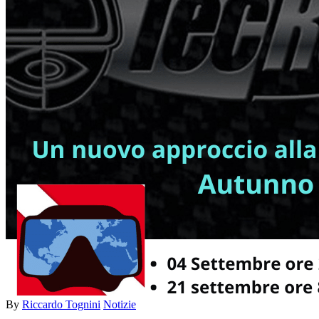
By
Riccardo Tognini
Notizie