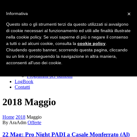
×
Informativa
Primary Menu
Primary Menu
Questo sito o gli strumenti terzi da questo utilizzati si avvalgono
di cookie necessari al funzionamento ed utili alle finalità illustrate
Homepage
nella cookie policy. Se vuoi saperne di più o negare il consenso
Corsi
Padi Freediver
a tutti o ad alcuni cookie, consulta la
cookie policy
.
CORSI DIVER
Chiudendo questo banner, scorrendo questa pagina, cliccando
GoPRO
su un link o proseguendo la navigazione in altra maniera,
TecRec
acconsenti all’uso dei cookie.
SIDEMOUNT
EFR
Programmi per bambini
LogBook
Contatti
2018 Maggio
Home
2018
Maggio
By AraAdm
Offerte
22 Mag:
Pro Night PADI a Casale Monferrato (Al)