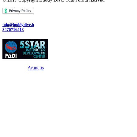
info@buddydive.it
3476716513
Powered By
Araneus