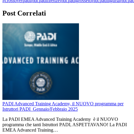
#crossoverpadi
#idcpadifirenze
#idcpadigrosseto
#idcpadiliguria
#idcpa
Post Correlati
PADI Advanced Training Academy, il NUOVO programma per
Istruttori PADI_Gennaio/Febbraio 2025
La PADI EMEA Advanced Training Academy è il NUOVO
programma che tanti Istruttori PADI, ASPETTAVANO! La PADI
EMEA Advanced Training…