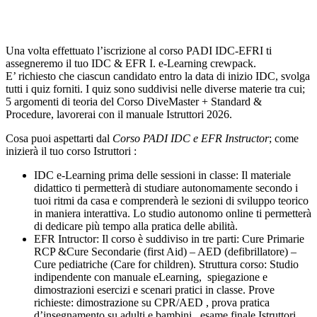
Una volta effettuato l’iscrizione al corso PADI IDC-EFRI ti
assegneremo il tuo IDC & EFR I. e-Learning crewpack.
E’ richiesto che ciascun candidato entro la data di inizio IDC, svolga
tutti i quiz forniti. I quiz sono suddivisi nelle diverse materie tra cui;
5 argomenti di teoria del Corso DiveMaster + Standard &
Procedure, lavorerai con il manuale Istruttori 2026.
Cosa puoi aspettarti dal
Corso PADI IDC e EFR Instructor
; come
inizierà il tuo corso Istruttori :
IDC e-Learning prima delle sessioni in classe: Il materiale
didattico ti permetterà di studiare autonomamente secondo i
tuoi ritmi da casa e comprenderà le sezioni di sviluppo teorico
in maniera interattiva. Lo studio autonomo online ti permetterà
di dedicare più tempo alla pratica delle abilità.
EFR Intructor: Il corso è suddiviso in tre parti: Cure Primarie
RCP &Cure Secondarie (first Aid) – AED (defibrillatore) –
Cure pediatriche (Care for children). Struttura corso: Studio
indipendente con manuale eLearning, spiegazione e
dimostrazioni esercizi e scenari pratici in classe. Prove
richieste: dimostrazione su CPR/AED , prova pratica
d’insegnamento su adulti e bambini , esame finale Istruttori