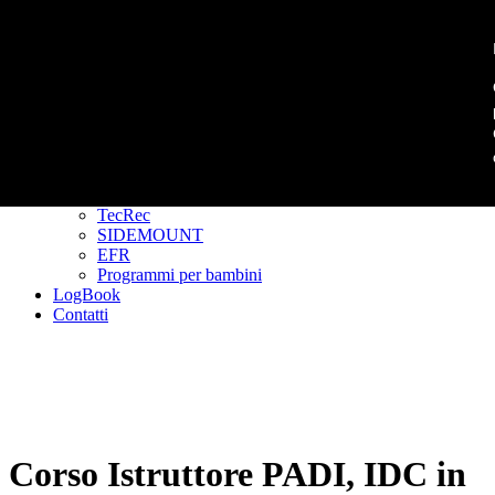
Primary Menu
Primary Menu
Homepage
Corsi
Padi Freediver
CORSI DIVER
GoPRO
TecRec
SIDEMOUNT
EFR
Programmi per bambini
LogBook
Contatti
Corso Istruttore PADI, IDC in