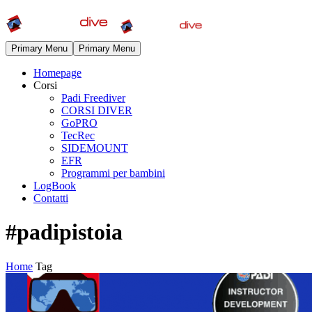
Primary Menu
Primary Menu
Homepage
Corsi
Padi Freediver
CORSI DIVER
GoPRO
TecRec
SIDEMOUNT
EFR
Programmi per bambini
LogBook
Contatti
#padipistoia
Home
Tag