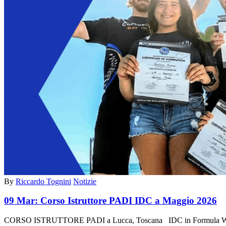
By
Riccardo Tognini
Notizie
09 Mar:
Corso Istruttore PADI IDC a Maggio 2026
CORSO ISTRUTTORE PADI a Lucca, Toscana IDC in Formula We