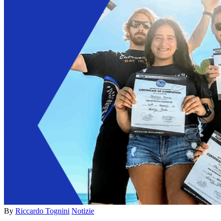
By
Riccardo Tognini
Notizie