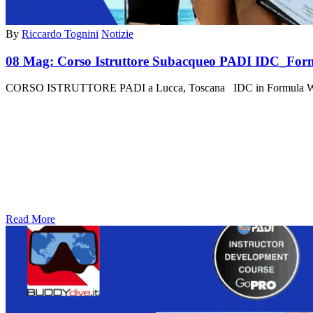
By
Riccardo Tognini
Notizie
08 Mag:
Corso Istruttore Subacqueo PADI IDC_Fo
CORSO ISTRUTTORE PADI a Lucca, Toscana IDC in Formula We
Read More