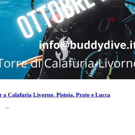
 Calafuria Livorno, Pistoia, Prato e Lucca
! …