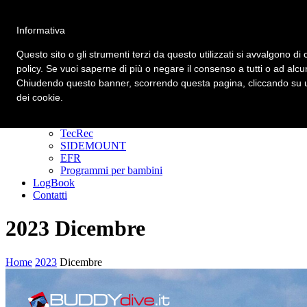
Informativa
Primary Menu
Primary Menu
Questo sito o gli strumenti terzi da questo utilizzati si avvalgono di 
policy. Se vuoi saperne di più o negare il consenso a tutti o ad alcu
Homepage
Chiudendo questo banner, scorrendo questa pagina, cliccando su un
Corsi
Padi Freediver
dei cookie.
CORSI DIVER
GoPRO
TecRec
SIDEMOUNT
EFR
Programmi per bambini
LogBook
Contatti
2023 Dicembre
Home
2023
Dicembre