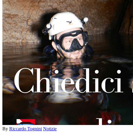
By
Riccardo Tognini
Notizie