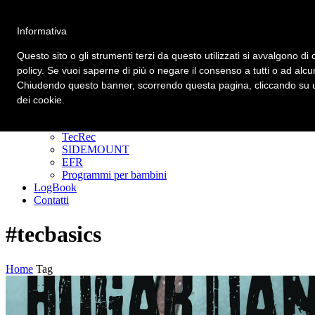
Informativa
Primary Menu
Primary Menu
Questo sito o gli strumenti terzi da questo utilizzati si avvalgono di 
policy. Se vuoi saperne di più o negare il consenso a tutti o ad alcu
Homepage
Chiudendo questo banner, scorrendo questa pagina, cliccando su un
Corsi
Padi Freediver
dei cookie.
CORSI DIVER
GoPRO
TecRec
SIDEMOUNT
EFR
Programmi per bambini
LogBook
Contatti
#tecbasics
Home
Tag