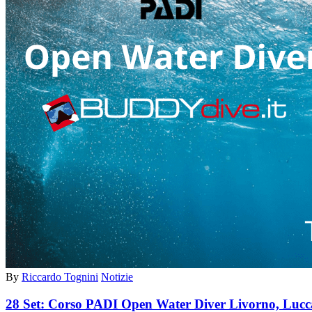
By
Riccardo Tognini
Notizie
28 Set:
Corso PADI Open Water Diver Livorno, Lucca