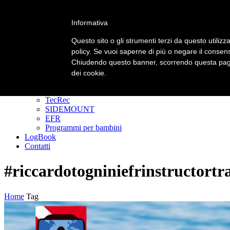
Informativa
Primary Menu
Primary Menu
Questo sito o gli strumenti terzi da questo utilizza
policy. Se vuoi saperne di più o negare il consens
Homepage
Chiudendo questo banner, scorrendo questa pagin
Corsi
Padi Freediver
dei cookie.
CORSI DIVER
GoPRO
TecRec
SIDEMOUNT
EFR
Programmi per bambini
LogBook
Contatti
#riccardotogniniefrinstructortr
Home
Tag