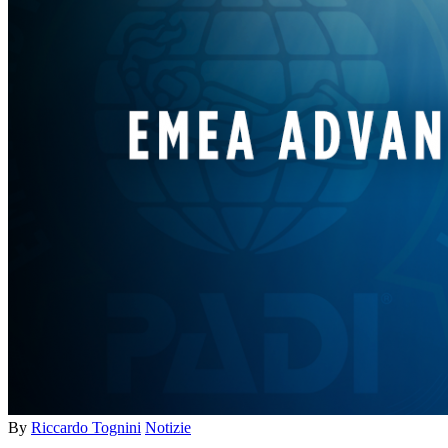
By
Riccardo Tognini
Notizie