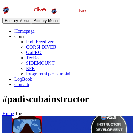
Primary Menu
Primary Menu
Homepage
Corsi
Padi Freediver
CORSI DIVER
GoPRO
TecRec
SIDEMOUNT
EFR
Programmi per bambini
LogBook
Contatti
#padiscubainstructor
Home
Tag