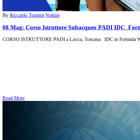
By
Riccardo Tognini
Notizie
08 Mag:
Corso Istruttore Subacqueo PADI IDC_Fo
CORSO ISTRUTTORE PADI a Lucca, Toscana IDC in Formula We
Read More