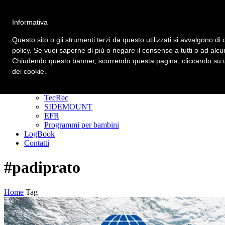
Informativa
Primary Menu
Primary Menu
Questo sito o gli strumenti terzi da questo utilizzati si avvalgono di 
policy. Se vuoi saperne di più o negare il consenso a tutti o ad alcu
Homepage
Chiudendo questo banner, scorrendo questa pagina, cliccando su un
Corsi
Padi Freediver
dei cookie.
CORSI DIVER
GoPRO
TecRec
SIDEMOUNT
EFR
Programmi per bambini
LogBook
Contatti
#padiprato
Home
Tag