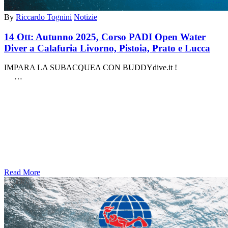
By
Riccardo Tognini
Notizie
14 Ott:
Autunno 2025, Corso PADI Open Water
Diver a Calafuria Livorno, Pistoia, Prato e Lucca
IMPARA LA SUBACQUEA CON BUDDYdive.it !
…
Read More