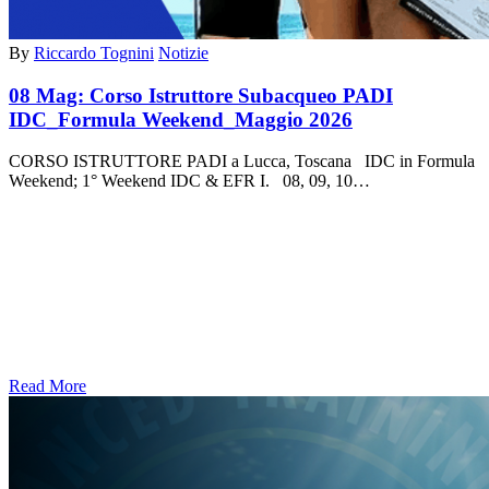
By
Riccardo Tognini
Notizie
08 Mag:
Corso Istruttore Subacqueo PADI
IDC_Formula Weekend_Maggio 2026
CORSO ISTRUTTORE PADI a Lucca, Toscana IDC in Formula
Weekend; 1° Weekend IDC & EFR I. 08, 09, 10…
Read More