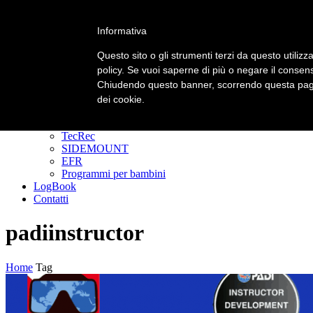
Informativa
Primary Menu
Primary Menu
Questo sito o gli strumenti terzi da questo utilizza
policy. Se vuoi saperne di più o negare il consens
Homepage
Chiudendo questo banner, scorrendo questa pagin
Corsi
Padi Freediver
dei cookie.
CORSI DIVER
GoPRO
TecRec
SIDEMOUNT
EFR
Programmi per bambini
LogBook
Contatti
padiinstructor
Home
Tag