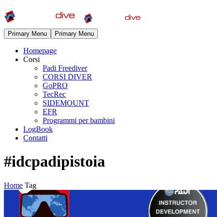
Primary Menu
Primary Menu
Homepage
Corsi
Padi Freediver
CORSI DIVER
GoPRO
TecRec
SIDEMOUNT
EFR
Programmi per bambini
LogBook
Contatti
#idcpadipistoia
Home
Tag