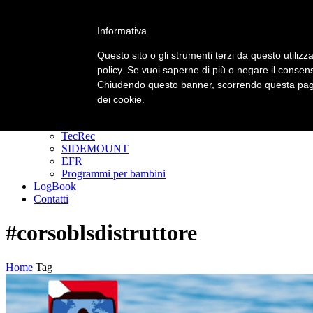
Informativa
Primary Menu
Primary Menu
Questo sito o gli strumenti terzi da questo utilizza
policy. Se vuoi saperne di più o negare il consens
Homepage
Chiudendo questo banner, scorrendo questa pagin
Corsi
Padi Freediver
dei cookie.
CORSI DIVER
GoPRO
TecRec
SIDEMOUNT
EFR
Programmi per bambini
LogBook
Contatti
#corsoblsdistruttore
Home
Tag