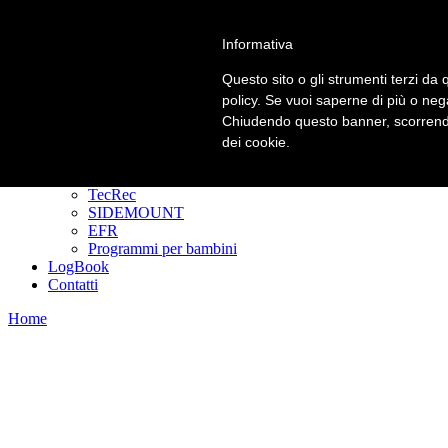
Informativa
Primary Menu
Primary Menu
Questo sito o gli strumenti terzi da q
policy. Se vuoi saperne di più o neg
Homepage
Chiudendo questo banner, scorrendo
Corsi
Padi Freediver
dei cookie.
CORSI DIVER
GoPRO
TecRec
SIDEMOUNT
EFR
Programmi per bambini
LogBook
Contatti
Home